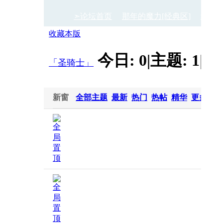
➣论坛首页
那年的魔力[经典区]
经典
收藏本版
今日:
0
|
主题:
1
|
排
›
›
「圣骑士」
新窗
全部主题
最新
热门
热帖
精华
更多