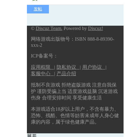
发帖
©
Discuz Team.
Powered by
Discuz!
网络游戏出版物号：ISBN 888-8-89390-
xxx-2
ICP备案号：
应用权限 |
隐私协议 |
用户协议 |
客服中心 |
产品介绍
抵制不良游戏 拒绝盗版游戏 注意自我保
护 谨防受骗上当 适度游戏益脑 沉迷游戏
伤身 合理安排时间 享受健康生活
本游戏适合18岁以上用户，不含有暴力、
恐怖、残酷、色情等妨害未成年人身心健
康的内容，属于绿色健康产品。
展开