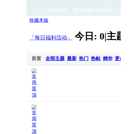
➣论坛首页
那年的魔力[经典区]
经典
收藏本版
今日:
0
|
主题:
›
›
「每日福利活动」
新窗
全部主题
最新
热门
热帖
精华
更多