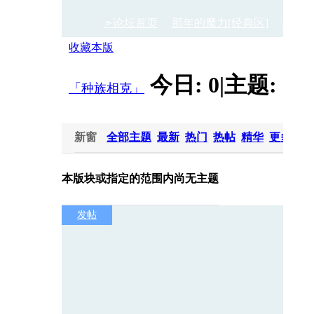
➣论坛首页
那年的魔力[经典区]
经典
收藏本版
今日:
0
|
主题:
1
|
›
›
「种族相克」
新窗
全部主题
最新
热门
热帖
精华
更多
202
本版块或指定的范围内尚无主题
发帖