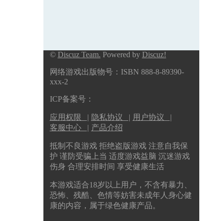
©
Discuz Team.
Powered by
Discuz!
网络游戏出版物号：ISBN 888-8-89390-
xxx-2
ICP备案号：
应用权限 |
隐私协议 |
用户协议 |
客服中心 |
产品介绍
抵制不良游戏 拒绝盗版游戏 注意自我保
护 谨防受骗上当 适度游戏益脑 沉迷游戏
伤身 合理安排时间 享受健康生活
本游戏适合18岁以上用户，不含有暴力、
恐怖、残酷、色情等妨害未成年人身心健
康的内容，属于绿色健康产品。