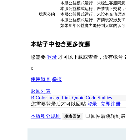
本服公益模式运行，未经过客服同意，严禁在
本服公益模式运行，严禁线下交易，请勿为了
玩家公约
本服公益模式运行，未设有充值渠道，并拒绝一
本服公益模式运行，严禁玩家涉及“R”影响
如果那年公益魔力能得到大家的认可，那么
本帖子中包含更多资源
您需要
登录
才可以下载或查看，没有帐号？
立即
x
使用道具
举报
返回列表
B
Color
Image
Link
Quote
Code
Smilies
您需要登录后才可以回帖
登录
|
立即注册
本版积分规则
回帖后跳转到最后一
发表回复