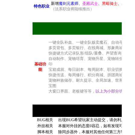
新增
魔剑元素师
、
圣殿武士
、
黑暗骑士
、
星咏射
特色职业
（法系职业将陆续推出）
一键全队补血、一键全队贩卖魔石、自动寻路、自
多页背包、多页银行、在线商城、形象商城、采集
快捷键方式记录队形/组队/重叠、声望查询、在
自动制作、宠物培育、宠物升星、宠物转生、宠物
基础功
印
能
宝箱成就、每日副本、每周副本、职业切换、点数
快捷传送、每周修行、积分商城、拼团商城、快捷
宠物种族储存、耐久提示、全局加速、世界喊话、
宝图
大窗口界面、老板键等等，
以上为小部分功能,更多
BUG相关
出现BUG希望玩家主动提交，请勿利用BUG
外挂相关
本服对外挂的态度0容忍，如有发现可疑可进
脚本相关
除同步器外，本服对其他任何第三方软件视作为