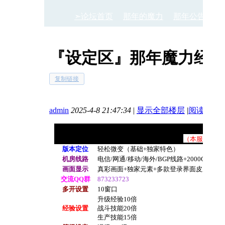
➣论坛首页
那年的魔力
那年公告区
『设定区』那年魔力经
›
›
›
复制链接
admin
2025-4-8 21:47:34
|
显示全部楼层
|
阅读模式
（本服务器为
版本定位
轻松微变（基础+独家特色）
机房线路
电信/网通/移动/海外/BGP线路+2000G防
画面显示
真彩画面+独家元素+多款登录界面皮肤（玩
交流QQ群
873233723
多开设置
10窗口
升级经验10倍
经验设置
战斗技能20倍
生产技能15倍