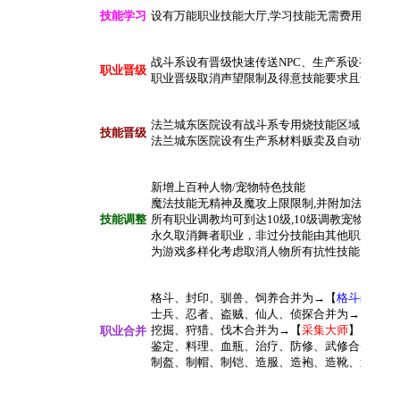
技能学习
设有万能职业技能大厅,学习技能无需费用
战斗系设有晋级快速传送NPC、生产系设有免费
职业晋级
职业晋级取消声望限制及得意技能要求且晋级无
法兰城东医院设有战斗系专用烧技能区域
技能晋级
法兰城东医院设有生产系材料贩卖及自动制作功能
新增上百种人物/宠物特色技能
魔法技能无精神及魔攻上限限制,并附加法术暴击
技能调整
所有职业调教均可到达10级,10级调教宠物忠诚度1
永久取消舞者职业，非过分技能由其他职业分担
为游戏多样化考虑取消人物所有抗性技能，宠物
格斗、封印、驯兽、饲养合并为→【
格斗嗣主
】
士兵、忍者、盗贼、仙人、侦探合并为→【
影战
挖掘、狩猎、伐木合并为→【
采集大师
】
职业合并
鉴定、料理、血瓶、治疗、防修、武修合并为→
制盔、
制
帽、
制
铠、造服、
造
袍、
造
靴、
造
鞋、