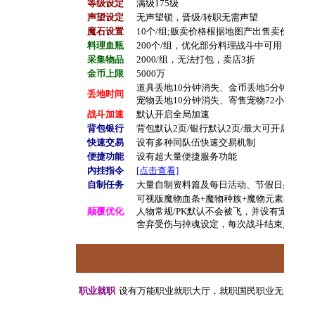
等级设定
满级175级
声望设定
无声望锁，晋级/转职无需声望
魔石设置
10个/组;贩卖价格根据地图产出售卖价格不
料理血瓶
200个/组，优化部分料理战斗中可用
采集物品
2000/组，无法打包，卖店3折
金币上限
5000万
道具丢地10分钟消失、金币丢地5分钟消失
丢地时间
宠物丢地10分钟消失、寄售宠物72小时消
战斗加速
默认开启全局加速
背包银行
背包默认2页/银行默认2页/最大可开启9页
快速交易
设有多种同队伍快速交易机制
便捷功能
设有超大量便捷服务功能
内挂指令
[点击查看]
自制任务
大量自制资料篇及每日活动、节假日必出大
可视版魔物血条+魔物种族+魔物元素的预览
颠覆优化
人物常规/PK默认不会被飞，并设有宠物防
舍弃受伤与掉魂设定，每次战斗结束人宠自
职业就职
设有万能职业就职大厅，就职国民职业无需推荐