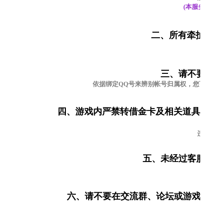
(本服务器为
二、所有牵扯线下
违反此
三、请不要将
依据绑定QQ号来辨别帐号归属权，您可以买
四、游戏内严禁转借金卡及相关道具，客
违反此
五、未经过客服同
违
六、请不要在交流群、论坛或游戏里内
违