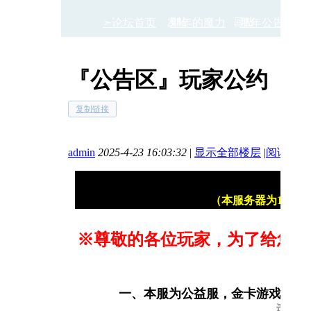
➣论坛首页
发帖
那年的魔力
回帖
那年公告区
『公告区』玩家公约
›
›
›
复制链接
admin
2025-4-23 16:03:32
|
显示全部楼层
|
阅读模式
（本服务器为100
※
尊敬的各位玩家，为了给您和
一、本服为公益服，金卡游戏内可
违反此