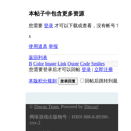
本帖子中包含更多资源
您需要
登录
才可以下载或查看，没有帐号？
立即
x
使用道具
举报
返回列表
B
Color
Image
Link
Quote
Code
Smilies
您需要登录后才可以回帖
登录
|
立即注册
本版积分规则
回帖后跳转到最后一
发表回复
©
Discuz Team.
Powered by
Discuz!
网络游戏出版物号：ISBN 888-8-89390-
xxx-2