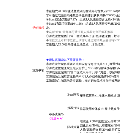
①星期六20:00前往法兰城银行区域南与古木牙(232.140)对话
②可通过战徽自动遇敌击杀魔物随机获取乌贼(2000G)/金鱼(1800G)/龙
③Boss1莱桑克斯(67.37)：组成5人队伍提交古龙鳞×3可挑战莱桑
④Boss2布洛克莱昂(104.156)：组成5人队伍提交乌贼(2000G)×10+金
活动流程
次
。
◆乌贼/金鱼/龙虾亦可通过商人贩卖为金币但不推荐
⑤海底法兰城西门/南门区域几率出现1级海盗宠物，封印0/1/2/2
◆若提交王者封印位置已满亦可通过宠物商店赫伯特NPC提交3档以
⑥星期六22:00自动传送至法兰城，活动结束。
★请认真阅读以下重要提示：
①
海底法兰城各重要区域均设有深海传送兵NPC,可通过该NPC进
②海底法兰城医院区域设有护士NPC/银行区域设有银行NPC/商人
注意事项
③海底法兰城南门/西门区域只用作于封印海盗，该区域魔物不会掉落
④海底法兰城暗雷魔物均不可1人作战否魔物将100%使用圣盾技能(
⑤海底法兰城无法丢弃宠物，海盗宠物丢地将自动被系统销毁。
Boss阵容
布洛克莱昂x1 泽渊水龙蜥x1 溟波水龙蜥x
推荐打法
推荐使用全体攻击/魔法无效且使用群体攻击
布洛克莱昂
(难度★★)
璀璨金卡(10%)创世宝石碎片(10%)大地/
强化灵石(50%)九彩霜螺石(10%)阿尔卡迪
随机掉落
人物/宠物符文石(20%)银行扩页卡Lv7(1%