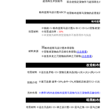
超强再生术技能书
双击使指定宠物学习
超强再生术术
技能,
帕布提斯马设计图ABCD
培育
帕布提斯马宠物的必需道具
帕布提斯马
※
钱箱×5+帕布提斯马设计图A+B+C+D+Lv1背叛者宠物+Lv
培育材料
※培育成功率：
50%
※本宠物为材料类型宠物并不推荐用作与实战
※
帕布提斯马设计图本章获取
材料来源
※背叛者宠物由开启者任务获取(
点击查看
)
※
改造杀龙之刃宠物由四神之刃获取(
点击查看
)
改造帕布提斯马
培育材料
※远古血矛枪+15+宠物元素水晶(地)+(水)+(火)+(风)+Lv1帕布提
※诸刃连袭:速率+50%,命中+5%,对随机目标进行12~15次攻击,每
技能介绍
另外作用
※携带5档内改造帕布提斯马宠物与法兰宠物商店赫伯特兑换神兽浴
暗黑帕布提斯马
培育材料
※
远古天晶剑+15+神之设计图×10+蛮乌之角×10+蛮乌之鳞×10+钱箱