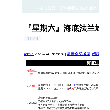
➣论坛首页
那年的魔力[经典区]
发帖
回帖
经典
『星期六』海底法兰城
›
›
复制链接
admin
2025-7-4 18:20:16
|
显示全部楼层
|
阅读模式
海底法兰城
海底法兰
每周星期六指定时间点内自动开启，通过指定NPC进入活动专属地图
城
星期六20:00（晚上08:00）自动
开启
海底法兰城活动入场
开启时间
星期六22:00（晚上10:00）自动
关闭
海底法兰城
活动入场
①角色等级≥160级
②
需组成5人队伍才可挑战Boss
活动限制
③
人宠多携带咒术类技能或携带暗杀类宠物
④
封印“海盗”宠物获取奖励需携带格斗嗣主职业