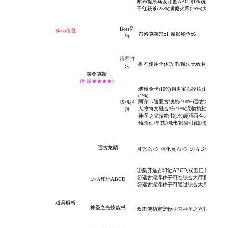
帕布提斯马设计图ABCD(1%)宠物洗档/天赋
千红茯苓(25%)满庭火翠(25%)大地/火焰鼠
Boss阵
Boss信息
布洛克莱昂x1 蜃影鳞鱼x6
容
推荐打
推
荐使用全体攻击/魔法无效且使用群体攻
法
莱桑克斯
(难度★★★★)
璀璨金卡(10%)
创世宝石碎片(10%)
完美的
(1%)
阿尔卡迪亚古钱袋(100%)远古龙鳞(10%)
随机掉
人物符文融合符(10%)宠物抗性水晶(20%)
落
神圣之光技能书(1%)超强再生术技能书(1%
独角仙/星菇/棉球/影岩/山贼/海盗/破坏狂
远古龙鳞
月光石×5+强化灵石×5+远古龙鳞×10可
①集齐
远古印记ABCD,双击任意印记可
②远古漂浮种子可在综合大厅夏洛NPC
远古印记ABCD
③
远古漂浮种子
可通过综合大厅
芙洛NP
道具解析
神圣之光技能书
双击使指定宠物学习
神圣之光
技能,亦可