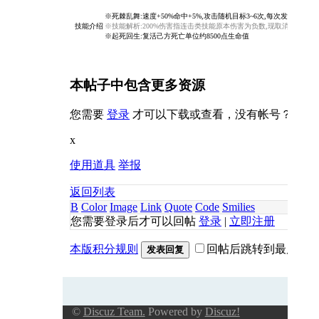
※死棘乱舞:速度+50%命中+5%,攻击随机目标3~6次,每次发挥自身100
技能介绍
※技能解析:200%伤害指连击类技能原本伤害为负数,现取消负数为0,再额
※起死回生:复活己方死亡单位约8500点生命值
本帖子中包含更多资源
您需要
登录
才可以下载或查看，没有帐号？
立即
x
使用道具
举报
返回列表
B
Color
Image
Link
Quote
Code
Smilies
您需要登录后才可以回帖
登录
|
立即注册
本版积分规则
回帖后跳转到最后一
发表回复
©
Discuz Team.
Powered by
Discuz!