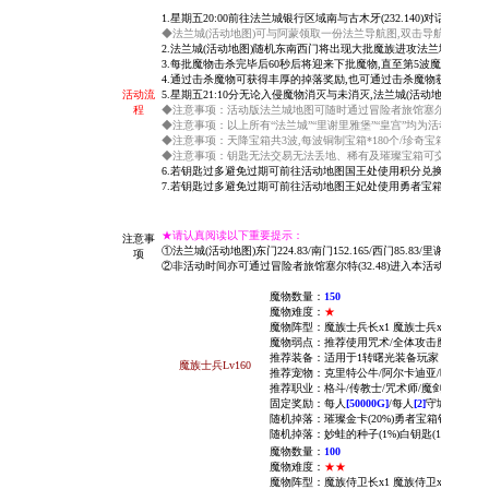
1.星期五20:00前往法兰城银行区域南与古木牙(232.140)对话进入
◆法兰城(活动地图)可与阿蒙领取一份
法兰导航图,双击导航图可快
2.法兰城(活动地图)随机东南西门将出现大批魔族进攻法兰城,玩
3.每批魔物击杀完毕后60秒后将迎来下批魔物,直至第5波魔物击杀
4.通过击杀魔物可获得丰厚的掉落奖励,也可通过击杀魔物获得相应积
活动流
5.星期五21:10分无论入侵魔物消灭与未消灭,法兰城(活动地图)
程
◆注意事项：活动版法兰城地图可随时通过冒险者旅馆
塞尔特NPC
进
◆注意事项：以上所有“法兰城”“里谢里雅堡”“皇宫”均为活动专属地
◆注意事项：天降宝箱共3波,每波铜制宝箱*180个/珍奇宝箱*180个
◆注意事项：钥匙无法交易无法丢地、稀有及璀璨宝箱可交易可丢地
6.若钥匙过多避免过期可前往活动地图国王处使用积分兑换铜制勇
7.若钥匙过多避免过期可
前往活动地图王妃处使用
勇者宝箱钥匙随机
★请认真阅读以下重要提示：
注意事
①法兰城(活动地图)东门224.83/南门152.165/西门85.83/里谢雅堡(
项
②非活动时间亦可通过冒险者旅馆塞尔特(32.48)进入本活动专属地
魔物数量：
150
魔物难度：
★
魔物阵型：魔族士兵长x1 魔族士兵x5
魔物弱点：推荐使用咒术/全体攻击魔法无效/
推荐装备：适用于1转曙光装备玩家
魔族士兵Lv160
推荐宠物：
克里特公牛/
阿尔卡迪亚/
暗影/
雷兽
推荐职业：格斗/传教士/咒术师/魔剑/黑骑/祭
固定奖励：每人
[50000G]
/每人
[2]
守城积分
随机掉落：璀璨金卡(20%)
勇者宝箱钥匙(100%
随机掉落：
妙蛙的种子(1%)白钥匙(1%)人宠符文
魔物数量：
100
魔物难度：
★
★
魔物阵型：魔族侍卫长x1 魔族侍卫x4
魔族哨兵