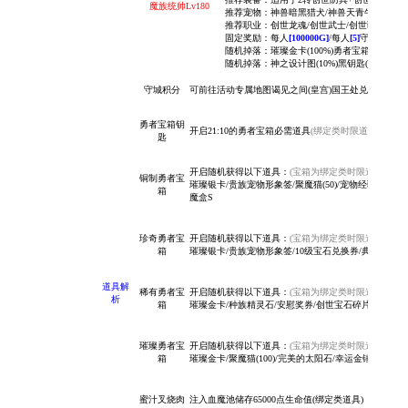
魔族统帅Lv180
推荐宠物：
神兽暗黑猎犬/神兽天青牛蟒/神兽
推荐职业：创世龙魂/创世武士/创世骑士/创世
固定奖励：每人
[100000G]
/每人
[5]
守城积分
随机掉落：
璀璨金卡(100%)勇者
宝箱钥匙(100
随机掉落：
神之设计图(10%)
黑钥匙(1%)白钥匙(
守城积分
可前往活动专属地图谒见之间(皇宫)国王处兑换奖励
勇者宝箱钥
开启21:10的勇者宝箱必需道具
(绑定类时限道具)
匙
开启随机获得以下道具：
(宝箱为绑定类时限道具)
铜制勇者宝
璀璨银卡/贵族宠物形象签/聚魔猫(50)/宠物经验卡Lv1
箱
魔盒S
珍奇勇者宝
开启随机获得以下道具：
(宝箱为绑定类时限道具)
箱
璀璨银卡/
贵族宠物形象签/10级宝石兑换券/典范形象签/
道具解
稀有勇者宝
开启随机获得以下道具：
(宝箱为绑定类时限道具)
析
箱
璀璨金卡/
种族精灵石/安慰奖券/创世宝石碎片/符文重置
璀璨勇者宝
开启随机获得以下道具：
(宝箱为绑定类时限道具)
箱
璀璨金卡/
聚魔猫(100)/完美的太阳石/幸运金锤/黑曜
蜜汁叉烧肉
注入血魔池储存65000点生命值(绑定类道具)