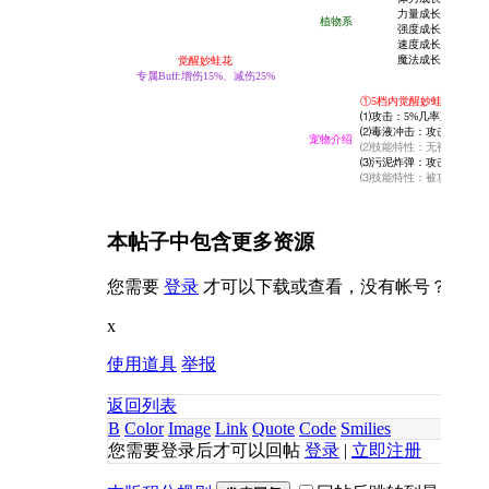
力量成长:50
植物系
强度成长:15
速度成长:35
魔法成长:10
觉醒妙蛙花
专属Buff:增伤15%、
减伤25%
①5档内
觉醒妙蛙花
可在宠
⑴攻击：5%几率直接暗杀目
⑵毒液冲击：
攻击提升20%
宠物介绍
⑵技能特性：
无视目标抗性
⑶污泥炸弹：
攻击提升25%
⑶技能特性：被攻击时无视
本帖子中包含更多资源
您需要
登录
才可以下载或查看，没有帐号？
立即
x
使用道具
举报
返回列表
B
Color
Image
Link
Quote
Code
Smilies
您需要登录后才可以回帖
登录
|
立即注册