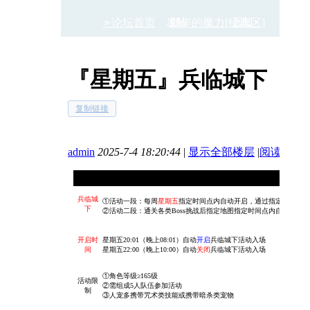
➣论坛首页
发帖
那年的魔力[经典区]
回帖
经典
『星期五』兵临城下
›
›
复制链接
admin
2025-7-4 18:20:44
|
显示全部楼层
|
阅读模式
兵临城
①活动一段：每周
星期五
指定时间点内自动开启，通过指定NPC进入
下
②活动二段：通关各类Boss挑战后指定地图
指定时间点内自动开启天
开启时
星期五20:01（晚上08:01）自动
开启
兵临城下活动入场
间
星期五22:00（晚上10:00）自动
关闭
兵临城下
活动入场
①角色等级≥165级
活动限
②
需组成5人队伍参加活动
制
③
人宠多携带咒术类技能或携带暗杀类宠物