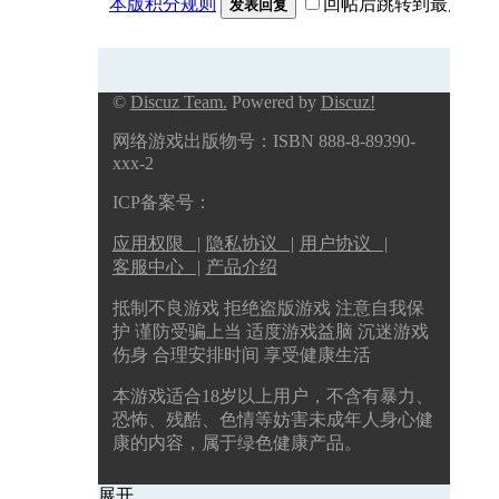
本版积分规则
回帖后跳转到最后一
发表回复
©
Discuz Team.
Powered by
Discuz!
网络游戏出版物号：ISBN 888-8-89390-
xxx-2
ICP备案号：
应用权限 |
隐私协议 |
用户协议 |
客服中心 |
产品介绍
抵制不良游戏 拒绝盗版游戏 注意自我保
护 谨防受骗上当 适度游戏益脑 沉迷游戏
伤身 合理安排时间 享受健康生活
本游戏适合18岁以上用户，不含有暴力、
恐怖、残酷、色情等妨害未成年人身心健
康的内容，属于绿色健康产品。
展开