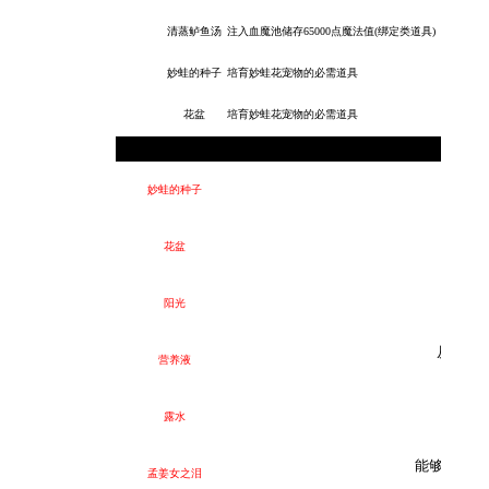
清蒸鲈鱼汤
注入血魔池储存65000点魔法值(绑定类道具)
妙蛙的种子
培育妙蛙花宠物的必需道具
花盆
培育妙蛙花宠物的必需道具
①
妙蛙的种子
花盆
阳光
(
从遥远
营养液
{活
露水
(雪
能够净化一
孟姜女之泪