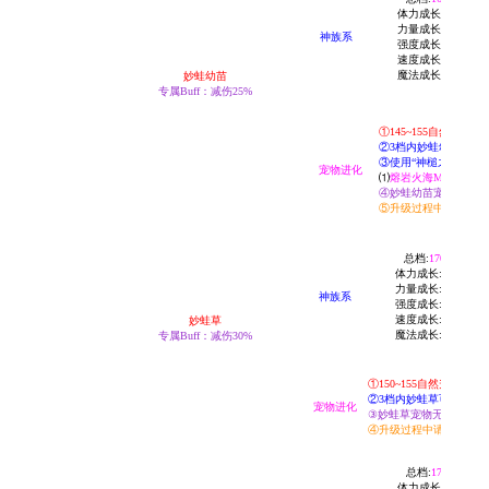
体力成长:60
力量成长:05
神族系
强度成长:15
速度成长:55
魔法成长:30
妙蛙幼苗
专属Buff：
减伤25%
①145~155自然升
②3档内妙蛙幼苗可在
③使用“神槌之杯”可
宠物进化
⑴
熔岩火海Mar技能书
④妙蛙幼苗宠物无法转
⑤升级过程中请勿携带
总档:
170
体力成长:60
力量成长:05
神族系
强度成长:15
速度成长:60
妙蛙草
魔法成长:30
专属Buff：
减伤30%
①150~155自然升级
②3档内妙蛙草可在宠物
宠物进化
③妙蛙草宠物无法转生,
④升级过程中请勿携带宠
总档:
170
体力成长:60