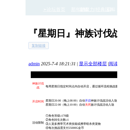
➣论坛首页
那年的魔力[经典区]
发帖
回帖
经典
『星期日』神族讨伐战
›
›
复制链接
admin
2025-7-4 18:21:31
|
显示全部楼层
|
阅读模式
神
神族讨伐
每周星期日指定时间点内自动开启，通过循环流程挑战最终Boss
战
星期日20:00（晚上08:00）自动
开启
神族讨伐战活动入场
开启时间
星期日22:00（晚上10:00）自动
关闭
族讨伐战活动入场
①角色等级≥170级
②角色转生次数≥1
活动限制
③
人宠多携带咒术类技能或携带暗杀类宠物
④每次挑战需支付25000G金币