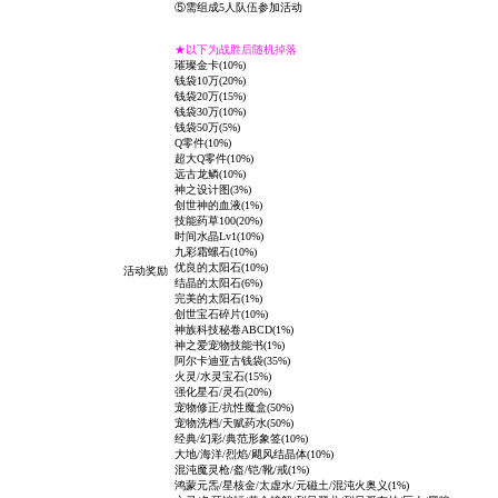
⑤需组成5人队伍参加活动
★以下为战胜后随机掉落
璀璨金卡(10%)
钱袋10万
(20%)
钱袋20万
(15%)
钱袋30万
(10%)
钱袋50万
(5%)
Q零件(10%)
超大Q零件(10%)
远古龙鳞(10%)
神之设计图(3%)
创世神的血液(1%)
技能药草100(20%)
时间水晶Lv1(10%)
九彩霜螺石(10%)
优良的太阳石(10%)
活动奖励
结晶的太阳石(6%)
完美的太阳石(1%)
创世宝石碎片(10%)
神族科技秘卷ABCD(1%)
神之爱宠物技能书(1%)
阿尔卡迪亚古钱袋(35%)
火灵/水灵宝石(15%)
强化星石/灵石(20%)
宠物修正/抗性魔盒(50%)
宠物洗档/天赋药水(50%)
经典/幻彩/典范形象签(10%)
大地/海洋/烈焰/飓风
结晶体(10%)
混沌魔灵枪/盔/铠/靴/戒(1%)
鸿蒙元炁/星核金/太虚水/元磁土/混沌火奥义(1%)