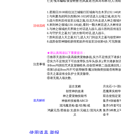
亡灵/兔耳蝙蝠/
黄金螃蟹/烈风翼龙/烈风哥布林/巨人/黑暗鸟人/海底
1.星期日20:00前往法兰城银行区域南与古木牙(232.140)对话进
2.与利夏岛的阿尔杰斯(90.102)对话进入云端之城,依次与云端
3.战斗胜利后传送至云端之巅,往北方向走进入神之领域传送石(311.2
4.来到神之领域(130.106)处,看到一颗大树且进入大树传送至神之
活动流程
5.与神之领域的天界骑士对话进入战斗,战斗胜利后传送至天之墓。
6.与守护天之墓大门的大祭司对话,进入战斗。
7.
胜利后进入天之墓大门,进入大门到达天之墓与创世神对话,进入
8.
战胜创世神随机获得奖励并传送至活动第4步,可无限循环直至活
★请认真阅读以下重要提示：
①推荐天选强10及高级类宠物参战,实力不足情况下请多携带咒术
②实力不足情况下可自发带队当车头(队长),带大佬参加活动蹭奖励
注意事项
③Boss均惧怕咒术及宠物暗杀,但创世神第二连战满抗性,推荐使
④第5步起Boss均不可使用物理/魔法制御类技能否将释放全体即死
⑤天之墓设有全队护士英灵骸骨。
⑥请无视入场次数。
远古龙鳞
月光石×5+强化灵石×5
创世神的血液
恶魔果实精华×5+恶魔
神之爱宠物技能书
双击使指定宠物学习神
道具解析
神族科技秘卷ABCD
集齐4张秘卷可交付法兰
混沌魔灵枪/盔/铠/靴/戒
集齐5件套可提交至文物
鸿蒙元炁/星核金/太虚水/元磁土/混沌火
奥
集齐5种奥义
可在综合大
义
金卡
使用道具
举报