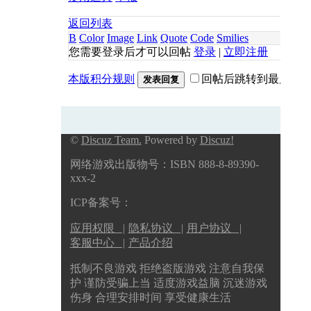
返回列表
B
Color
Image
Link
Quote
Code
Smilies
您需要登录后才可以回帖
登录
|
立即注册
本版积分规则
回帖后跳转到最后一
发表回复
©
Discuz Team.
Powered by
Discuz!
网络游戏出版物号：ISBN 888-8-89390-
xxx-2
ICP备案号：
应用权限 |
隐私协议 |
用户协议 |
客服中心 |
产品介绍
抵制不良游戏 拒绝盗版游戏 注意自我保
护 谨防受骗上当 适度游戏益脑 沉迷游戏
伤身 合理安排时间 享受健康生活