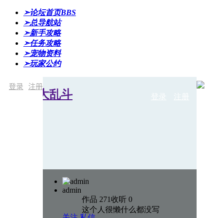
➣论坛首页
BBS
➣总导航站
➣新手攻略
➣任务攻略
➣宠物资料
➣玩家公约
登录
注册
登录
注册
admin
作品 271
收听 0
这个人很懒什么都没写
关注
私信