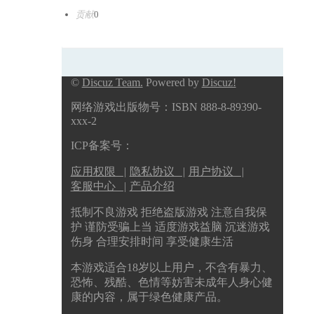
贡献
0
©
Discuz Team.
Powered by
Discuz!
网络游戏出版物号：ISBN 888-8-89390-
xxx-2
ICP备案号：
应用权限 |
隐私协议 |
用户协议 |
客服中心 |
产品介绍
抵制不良游戏 拒绝盗版游戏 注意自我保
护 谨防受骗上当 适度游戏益脑 沉迷游戏
伤身 合理安排时间 享受健康生活
本游戏适合18岁以上用户，不含有暴力、
恐怖、残酷、色情等妨害未成年人身心健
康的内容，属于绿色健康产品。